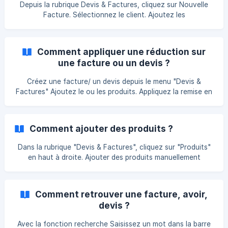
(https://storage.crisp.chat/users/helpdesk/website/b373db
Depuis la rubrique Devis & Factures, cliquez sur Nouvelle
4329db2
Facture. Sélectionnez le client. Ajoutez les
produits/services. Paramétrez la facture grâce au menu
d'options. ![](https://storage.crisp.chat/use
Comment appliquer une réduction sur
une facture ou un devis ?
Créez une facture/ un devis depuis le menu "Devis &
Factures" Ajoutez le ou les produits. Appliquez la remise en
pourcentage. Validez la facture/ le devis. On retrouve la
remise sur la facture. ![]
(https://storage.crisp.chat/users/helpdesk/website/d2612be
Comment ajouter des produits ?
53a252000/remise-3png_1rr0u9a.
Dans la rubrique "Devis & Factures", cliquez sur "Produits"
en haut à droite. Ajouter des produits manuellement
Cliquez sur le bouton "Nouveau" en haut à droite Indiquez
au minimum le nom, le type, l'affectation comptable, le taux
de TVA , le prix unitaire HT du produit et enregistrez.
Comment retrouver une facture, avoir,
devis ?
Avec la fonction recherche Saisissez un mot dans la barre