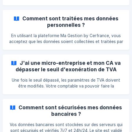
bouton en haut à droite. Le logo sera mis à jour sur les
devis, factures et avoirs. En l'absence de logo, le nom de
votre entreprise apparaitra sur les documents et sur la
Comment sont traitées mes données
page d'accueil.
personnelles ?
En utilisant la plateforme Ma Gestion by Cerfrance, vous
acceptez que les données soient collectées et traitées par
Ma Gestion by Cerfrance, dans le cadre de la souscription
et l'utilisation des services Ma Gestion. Vous disposez d’un
droit d’accès, de modification et de suppression des
J'ai une micro-entreprise et mon CA va
données le concernant. Si vous souhaitez consulter les
dépasser le seuil d'exonération de TVA
données que vous avez fournies, annuler votre
souscription à tout ou une partie des services, à la
Une fois le seuil dépassé, les paramètres de TVA doivent
newsletter ou à tout autre service, vous pouvez adresser
être modifiés. Votre comptable va pouvoir faire la
modification depuis son espace administrateur.
Comment sont sécurisées mes données
bancaires ?
Vos données bancaires sont stockées sur des serveurs qui
sont sécurisés et vérifiés 7j/7 et 24h/24. Le site est validé