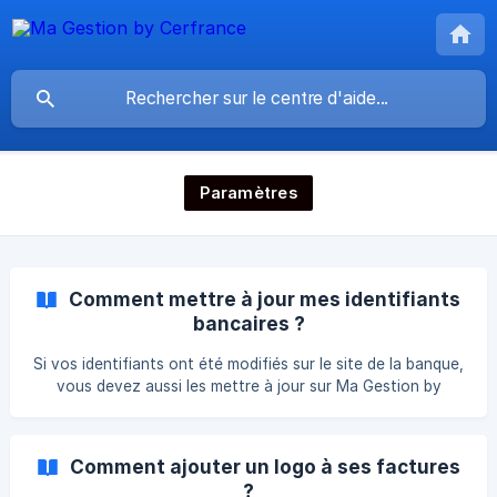
Paramètres
Comment mettre à jour mes identifiants
bancaires ?
Si vos identifiants ont été modifiés sur le site de la banque,
vous devez aussi les mettre à jour sur Ma Gestion by
Cerfrance. Ouvrez les paramètres, cliquez sur "Comptes
bancaires" puis sur "Mettre à jour les identifiants" à droite
du nom de la banque. Indiquez l'identifiant et le mot de
Comment ajouter un logo à ses factures
passe que vous utilisez pour vous connecter au site de la
?