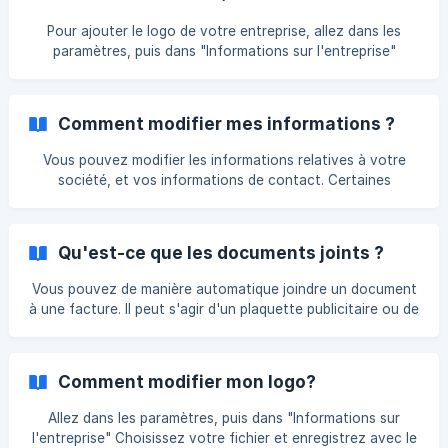
banque. Ma Gestion by Cerfrance
Pour ajouter le logo de votre entreprise, allez dans les
paramètres, puis dans "Informations sur l'entreprise"
Choisissez votre fichier et enregistrez avec le bouton en
haut à droite. Le logo sera mis à jour sur les devis, factures
et avoirs. En l'absence de logo, le nom de votre entreprise
Comment modifier mes informations ?
apparaitra sur les documents et sur la page d'accueil. |
Vous pouvez également ajouter un ou des logos en bas d
Vous pouvez modifier les informations relatives à votre
société, et vos informations de contact. Certaines
informations sont sécurisées et sont modifiables
uniquement par l'intermédiaire de votre comptable (raison
sociale, SIREN, forme juridique). Pour modifier les
Qu'est-ce que les documents joints ?
informations de votre entreprise : Cliquez sur le nom ou le
logo de l'entreprise en haut à droite, puis sur Paramètres et
Vous pouvez de manière automatique joindre un document
sur Informations personnelles ou Informations de
à une facture. Il peut s'agir d'un plaquette publicitaire ou de
l'entreprise. ![](https://storage.crisp.chat/users/helpdesk/
vos CGV par exemple. Ouvrez les Paramètres, puis allez
dans la rubrique "Devis & Factures" Sélectionnez votre
fichier, indiquez à quel type de document il sera joint et
Comment modifier mon logo?
enregistrez.
Allez dans les paramètres, puis dans "Informations sur
l'entreprise" Choisissez votre fichier et enregistrez avec le